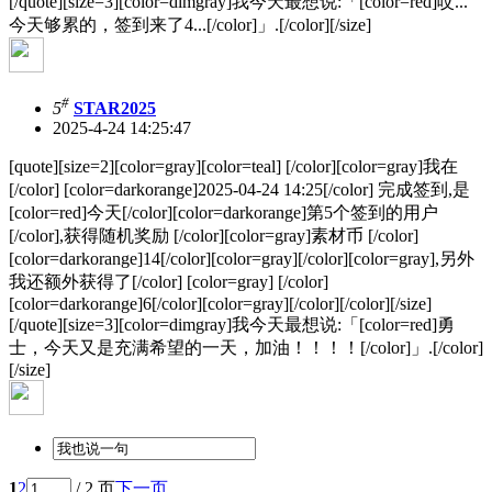
[/quote][size=3][color=dimgray]我今天最想说:「[color=red]哎...
今天够累的，签到来了4...[/color]」.[/color][/size]
#
5
STAR2025
2025-4-24 14:25:47
[quote][size=2][color=gray][color=teal] [/color][color=gray]我在
[/color] [color=darkorange]2025-04-24 14:25[/color] 完成签到,是
[color=red]今天[/color][color=darkorange]第5个签到的用户
[/color],获得随机奖励 [/color][color=gray]素材币 [/color]
[color=darkorange]14[/color][color=gray][/color][color=gray],另外
我还额外获得了[/color] [color=gray] [/color]
[color=darkorange]6[/color][color=gray][/color][/color][/size]
[/quote][size=3][color=dimgray]我今天最想说:「[color=red]勇
士，今天又是充满希望的一天，加油！！！！[/color]」.[/color]
[/size]
1
2
/ 2 页
下一页