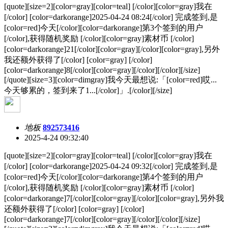
[quote][size=2][color=gray][color=teal] [/color][color=gray]我在
[/color] [color=darkorange]2025-04-24 08:24[/color] 完成签到,是
[color=red]今天[/color][color=darkorange]第3个签到的用户
[/color],获得随机奖励 [/color][color=gray]素材币 [/color]
[color=darkorange]21[/color][color=gray][/color][color=gray],另外
我还额外获得了[/color] [color=gray] [/color]
[color=darkorange]8[/color][color=gray][/color][/color][/size]
[/quote][size=3][color=dimgray]我今天最想说:「[color=red]哎...
今天够累的，签到来了1...[/color]」.[/color][/size]
地板
892573416
2025-4-24 09:32:40
[quote][size=2][color=gray][color=teal] [/color][color=gray]我在
[/color] [color=darkorange]2025-04-24 09:32[/color] 完成签到,是
[color=red]今天[/color][color=darkorange]第4个签到的用户
[/color],获得随机奖励 [/color][color=gray]素材币 [/color]
[color=darkorange]7[/color][color=gray][/color][color=gray],另外我
还额外获得了[/color] [color=gray] [/color]
[color=darkorange]7[/color][color=gray][/color][/color][/size]