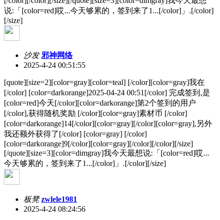
[/color][/color][/size][/quote][size=3][color=dimgray]我今天最想
说:「[color=red]哎...今天够累的，签到来了1...[/color]」.[/color]
[/size]
沙发
邪神网络
2025-4-24 00:51:55
[quote][size=2][color=gray][color=teal] [/color][color=gray]我在
[/color] [color=darkorange]2025-04-24 00:51[/color] 完成签到,是
[color=red]今天[/color][color=darkorange]第2个签到的用户
[/color],获得随机奖励 [/color][color=gray]素材币 [/color]
[color=darkorange]14[/color][color=gray][/color][color=gray],另外
我还额外获得了[/color] [color=gray] [/color]
[color=darkorange]9[/color][color=gray][/color][/color][/size]
[/quote][size=3][color=dimgray]我今天最想说:「[color=red]哎...
今天够累的，签到来了1...[/color]」.[/color][/size]
板凳
zwlele1981
2025-4-24 08:24:56