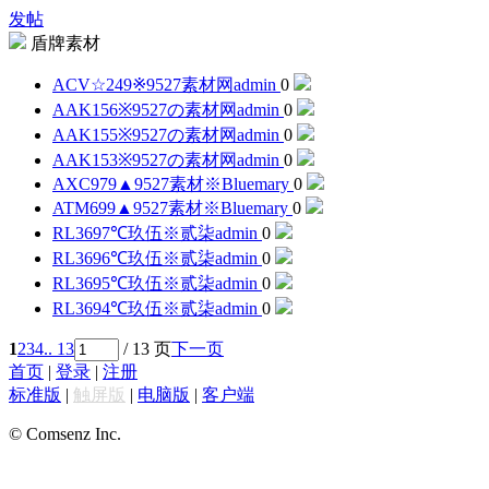
发帖
盾牌素材
ACV☆249※9527素材网
admin
0
AAK156※9527の素材网
admin
0
AAK155※9527の素材网
admin
0
AAK153※9527の素材网
admin
0
AXC979▲9527素材※
Bluemary
0
ATM699▲9527素材※
Bluemary
0
RL3697℃玖伍※贰柒
admin
0
RL3696℃玖伍※贰柒
admin
0
RL3695℃玖伍※贰柒
admin
0
RL3694℃玖伍※贰柒
admin
0
1
2
3
4
.. 13
/ 13 页
下一页
首页
|
登录
|
注册
标准版
|
触屏版
|
电脑版
|
客户端
© Comsenz Inc.