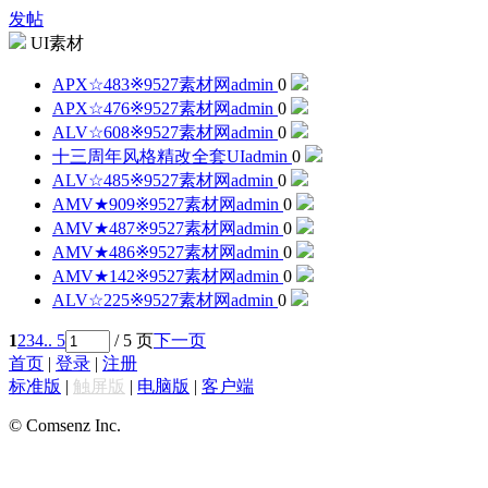
发帖
UI素材
APX☆483※9527素材网
admin
0
APX☆476※9527素材网
admin
0
ALV☆608※9527素材网
admin
0
十三周年风格精改全套UI
admin
0
ALV☆485※9527素材网
admin
0
AMV★909※9527素材网
admin
0
AMV★487※9527素材网
admin
0
AMV★486※9527素材网
admin
0
AMV★142※9527素材网
admin
0
ALV☆225※9527素材网
admin
0
1
2
3
4
.. 5
/ 5 页
下一页
首页
|
登录
|
注册
标准版
|
触屏版
|
电脑版
|
客户端
© Comsenz Inc.