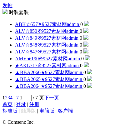
发帖
时装套装
ABK☆657※9527素材网
admin
0
ALV☆850※9527素材网
admin
0
ALV☆849※9527素材网
admin
0
ALV☆848※9527素材网
admin
0
ALV☆847※9527素材网
admin
0
AMV★190※9527素材网
admin
0
★AKL717※9527素材网
admin
0
▲BBA2066★9527素材网
admin
0
▲BBA2065★9527素材网
admin
0
▲BBA2064★9527素材网
admin
0
1
2
3
4
.. 7
/ 7 页
下一页
首页
|
登录
|
注册
标准版
|
触屏版
|
电脑版
|
客户端
© Comsenz Inc.