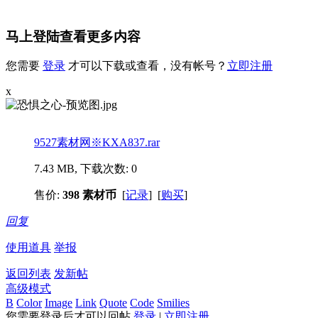
马上登陆查看更多内容
您需要
登录
才可以下载或查看，没有帐号？
立即注册
x
9527素材网※KXA837.rar
7.43 MB, 下载次数: 0
售价:
398 素材币
[
记录
] [
购买
]
回复
使用道具
举报
返回列表
发新帖
高级模式
B
Color
Image
Link
Quote
Code
Smilies
您需要登录后才可以回帖
登录
|
立即注册