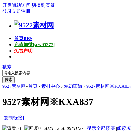
开启辅助访问
切换到宽版
登录
立即注册
首页
BBS
充值加微[scw95277]
免责声明
搜索
搜索
9527素材网
»
首页
›
素材中心
›
梦幻西游
›
9527素材网※KXA83
9527素材网※KXA837
[复制链接]
53
|
0
|
2025-12-20 09:51:27
|
显示全部楼层
|
阅读模