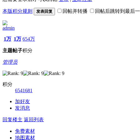
本版积分规则
回帖并转播
回帖后跳转到最后一
发表回复
admin
1万
1万
654万
主题
帖子
积分
管理员
积分
6541681
加好友
发消息
回复楼主
返回列表
免费素材
地图素材