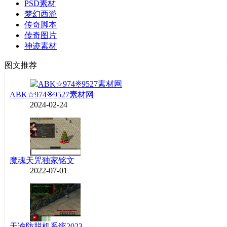
PSD素材
梦幻西游
传奇脚本
传奇图片
神迹素材
图文推荐
ABK☆974※9527素材网
2024-02-24
魔魂天咒独家铭文
2022-07-01
天谕防脱机系统2023