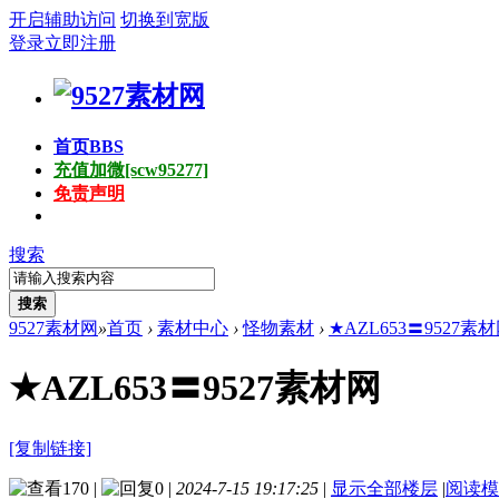
开启辅助访问
切换到宽版
登录
立即注册
首页
BBS
充值加微[scw95277]
免责声明
搜索
搜索
9527素材网
»
首页
›
素材中心
›
怪物素材
›
★AZL653〓9527素
★AZL653〓9527素材网
[复制链接]
170
|
0
|
2024-7-15 19:17:25
|
显示全部楼层
|
阅读模