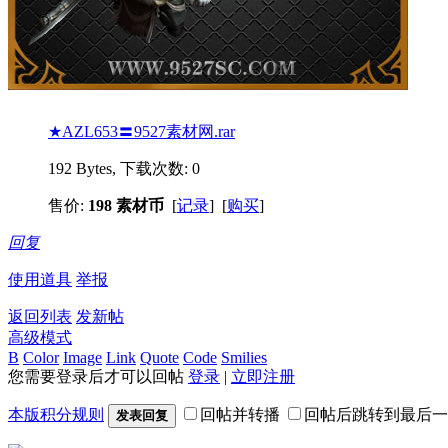
★AZL653〓9527素材网.rar
192 Bytes, 下载次数: 0
售价:
198 素材币
[
记录
] [
购买
]
回复
使用道具
举报
返回列表
发新帖
高级模式
B
Color
Image
Link
Quote
Code
Smilies
您需要登录后才可以回帖
登录
|
立即注册
本版积分规则
回帖并转播
回帖后跳转到最后一
发表回复