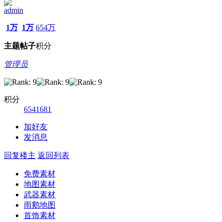
admin
1万
1万
654万
主题
帖子
积分
管理员
积分
6541681
加好友
发消息
回复楼主
返回列表
免费素材
地图素材
武器素材
雨鹅地图
首饰素材