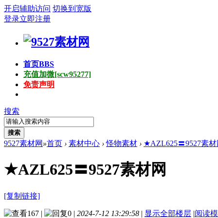
开启辅助访问
切换到宽版
登录
立即注册
首页
BBS
充值加微[scw95277]
免责声明
搜索
搜索
9527素材网
»
首页
›
素材中心
›
怪物素材
›
★AZL625〓9527素
★AZL625〓9527素材网
[复制链接]
167
|
0
|
2024-7-12 13:29:58
|
显示全部楼层
|
阅读模