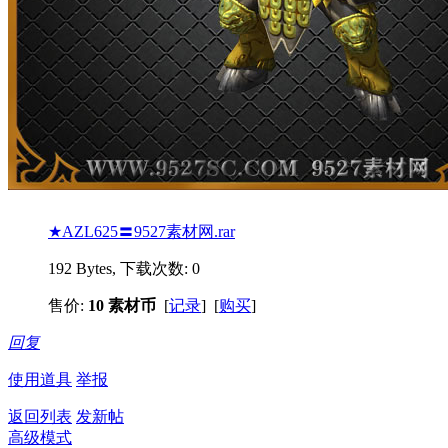
★AZL625〓9527素材网.rar
192 Bytes, 下载次数: 0
售价:
10 素材币
[
记录
] [
购买
]
回复
使用道具
举报
返回列表
发新帖
高级模式