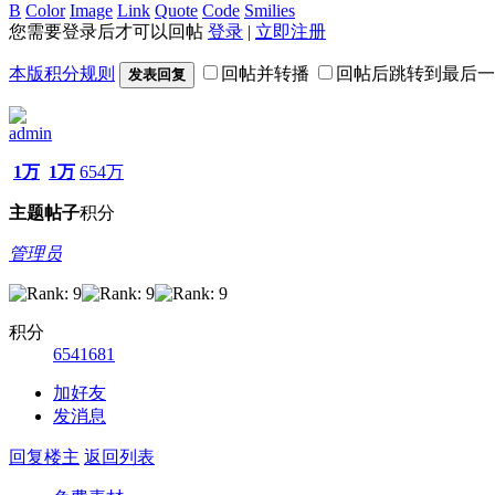
B
Color
Image
Link
Quote
Code
Smilies
您需要登录后才可以回帖
登录
|
立即注册
本版积分规则
回帖并转播
回帖后跳转到最后一
发表回复
admin
1万
1万
654万
主题
帖子
积分
管理员
积分
6541681
加好友
发消息
回复楼主
返回列表