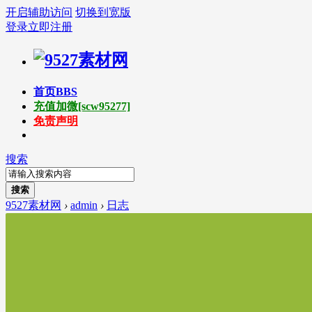
开启辅助访问
切换到宽版
登录
立即注册
首页
BBS
充值加微[scw95277]
免责声明
搜索
搜索
9527素材网
›
admin
›
日志